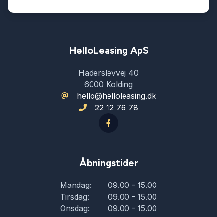
Isofix
Kamera 360 grader
HelloLeasing ApS
Haderslevvej 40
Kørecomputer
6000 Kolding
hello@helloleasing.dk
22 12 76 78
Læderrat
Lædersæder
Åbningstider
Musikstreaming via bluetooth
Mandag:
09.00 - 15.00
Tirsdag:
09.00 - 15.00
Parkeringssensor bagved
Onsdag:
09.00 - 15.00