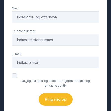
Navn
Elektrisk svingbart anhængertræk
Fartpilot
Telefonnummer
Fjernbetjent centrallås
E-mail
Fuldautomatisk klimaanlæg
Glastag
Ja, jeg har læst og accepterer jeres cookie- og
privatlivspolitik
Højdejusterbare forsæder
Ring mig op
Højdejusterbart førersæde