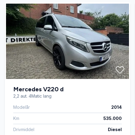
Automatisk fjernlys
Automatisk lys
AUX tilslutning
Bakkamera
Mercedes V220 d
Buet lys
2,2 aut. 4Matic lang
Modelår
2014
Centrallås
Km
535.000
Digitalt cockpit
Drivmiddel
Diesel