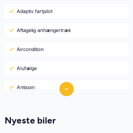
Adaptiv fartpilot
Aftagelig anhængertræk
Aircondition
Alufælge
Antispin
Apple CarPlay
Nyeste biler
Automatgear