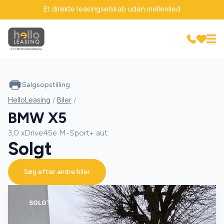
Et direkte leasingselskab uden mellemled
Salgsopstilling
HelloLeasing
/
Biler
/
BMW X5
3,0 xDrive45e M-Sport+ aut.
Solgt
Søg efter andre biler
SOLGT