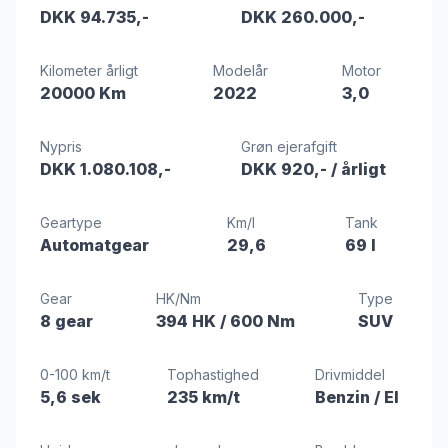
DKK 94.735,-
DKK 260.000,-
Kilometer årligt
Modelår
Motor
20000 Km
2022
3,0
Nypris
Grøn ejerafgift
DKK 1.080.108,-
DKK 920,-
/ årligt
Geartype
Km/l
Tank
Automatgear
29,6
69 l
Gear
HK/Nm
Type
8 gear
394 HK
/ 600 Nm
SUV
0-100 km/t
Tophastighed
Drivmiddel
5,6 sek
235 km/t
Benzin / El